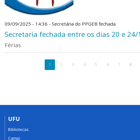
09/09/2025 - 14:36 - Secretária do PPGEB fechada
Secretaria fechada entre os dias 20 e 24
Férias
1
2
3
4
5
6
7
8
UFU
Bibliotecas
Campi