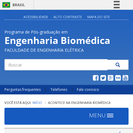
BRASIL
Simplifique!
ACESSIBILIDADE
ALTO CONTRASTE
MAPA DO SITE
Comunica BR
Programa de Pós-graduação em
Participe
Engenharia Biomédica
Acesso à informação
FACULDADE DE ENGENHARIA ELÉTRICA
Legislação
Canais
Buscar
Perguntas frequentes
Telefones
Fale conosco
INÍCIO
ACONTECE NA ENGENHARIA BIOMÉDICA
MENU
Toggle
navigation