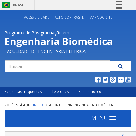
BRASIL
Simplifique!
ACESSIBILIDADE
ALTO CONTRASTE
MAPA DO SITE
Comunica BR
Programa de Pós-graduação em
Participe
Engenharia Biomédica
Acesso à informação
FACULDADE DE ENGENHARIA ELÉTRICA
Legislação
Canais
Buscar
Perguntas frequentes
Telefones
Fale conosco
INÍCIO
ACONTECE NA ENGENHARIA BIOMÉDICA
MENU
Toggle
navigation