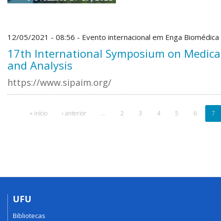
12/05/2021 - 08:56 - Evento internacional em Enga Biomédica
17th International Symposium on Medical
and Analysis
https://www.sipaim.org/
« início
‹ anterior
…
2
3
4
5
6
7
UFU
Bibliotecas