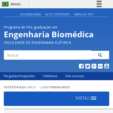
BRASIL
Simplifique!
ACESSIBILIDADE
ALTO CONTRASTE
MAPA DO SITE
Comunica BR
Programa de Pós-graduação em
Participe
Engenharia Biomédica
Acesso à informação
FACULDADE DE ENGENHARIA ELÉTRICA
Legislação
Canais
Buscar
Perguntas frequentes
Telefones
Fale conosco
INÍCIO
LUCIO PEREIRA NEVES
MENU
Toggle
navigation