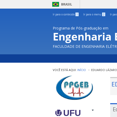
BRASIL
Ir para o conteúdo
1
Ir para o menu
2
Ir pa
Programa de Pós-graduação em
Engenharia 
FACULDADE DE ENGENHARIA ELÉTR
INÍCIO
EDUARDO LÁZARO
E
E