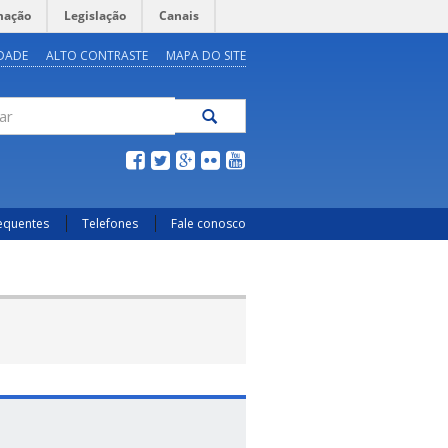
mação
Legislação
Canais
IDADE
ALTO CONTRASTE
MAPA DO SITE
scar
requentes
Telefones
Fale conosco