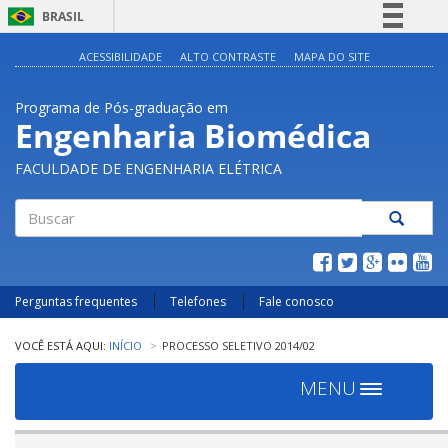
BRASIL
Simplifique!
ACESSIBILIDADE
ALTO CONTRASTE
MAPA DO SITE
Comunica BR
Programa de Pós-graduação em
Participe
Engenharia Biomédica
Acesso à informação
FACULDADE DE ENGENHARIA ELÉTRICA
Legislação
Canais
Buscar
Perguntas frequentes
Telefones
Fale conosco
INÍCIO
PROCESSO SELETIVO 2014/02
MENU
Toggle
navigation