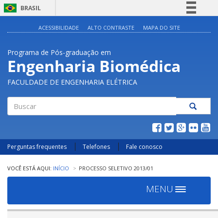
BRASIL
Simplifique!
ACESSIBILIDADE
ALTO CONTRASTE
MAPA DO SITE
Comunica BR
Programa de Pós-graduação em
Participe
Engenharia Biomédica
Acesso à informação
FACULDADE DE ENGENHARIA ELÉTRICA
Legislação
Canais
Buscar
Perguntas frequentes
Telefones
Fale conosco
INÍCIO
PROCESSO SELETIVO 2013/01
MENU
Toggle
navigation